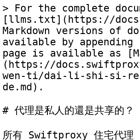
> For the complete docu
[llms.txt](https://docs
Markdown versions of do
available by appending 
page is available as [M
(https://docs.swiftprox
wen-ti/dai-li-shi-si-re
de.md).

# 代理是私人的還是共享的？

所有 Swiftproxy 住