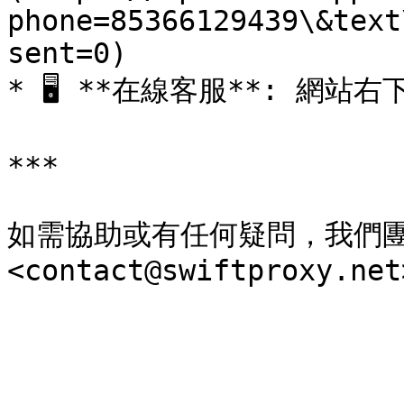
phone=85366129439\&text
sent=0)

* 🖥️ **在線客服**: 網
***

如需協助或有任何疑問，我們團