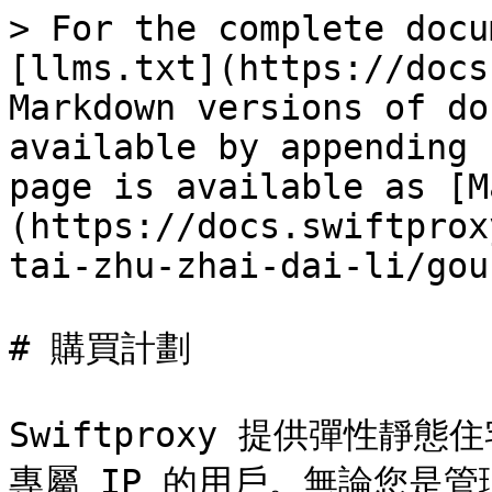
> For the complete docu
[llms.txt](https://docs
Markdown versions of do
available by appending 
page is available as [M
(https://docs.swiftprox
tai-zhu-zhai-dai-li/gou
# 購買計劃

Swiftproxy 提供彈性
專屬 IP 的用戶。無論您是