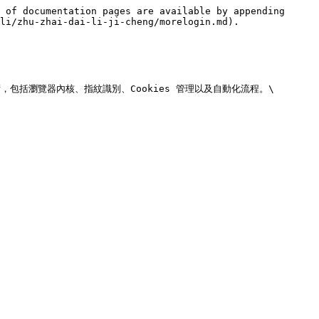
 of documentation pages are available by appending 
li/zhu-zhai-dai-li-ji-cheng/morelogin.md).

，包括瀏覽器內核、指紋識別、Cookies 管理以及自動化流程。\
