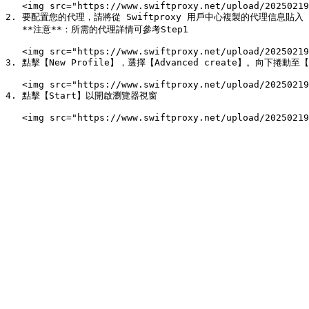
   <img src="https://www.swiftproxy.net/upload/20250219/3b7eb9ea2fc3d03c0b5c1febbd2de391.png" alt="" width="563">

2. 要配置您的代理，請將從 Swiftproxy 用戶中心複製的代理信息貼入 M
   **注意**：所需的代理詳情可參考Step1

   <img src="https://www.swiftproxy.net/upload/20250219/42f551f8d4e300980b39f3cd2a3bd679.png" alt="" width="563">

3. 點擊【New Profile】，選擇【Advanced create】。向下捲動
   <img src="https://www.swiftproxy.net/upload/20250219/028ea2dad7d0d7302f303bce02c63c2b.png" alt="" width="563">

4. 點擊【Start】以開啟瀏覽器視窗
