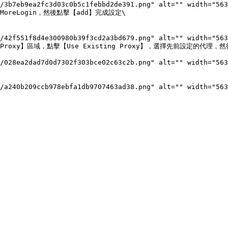
oreLogin，然後點擊【add】完成設定\

至【Proxy】區域，點擊【Use Existing Proxy】，選擇先前設定的代理，