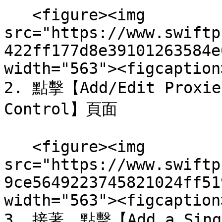
   <figure><img 
src="https://www.swiftp
422ff177d8e39101263584e
width="563"><figcaption
2. 點擊【Add/Edit Proxi
Control】頁面

   <figure><img 
src="https://www.swiftp
9ce5649223745821024ff51
width="563"><figcaption
3. 接著，點擊【Add a Si