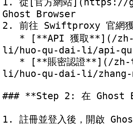
1. 從[官方網站](https://g
Ghost Browser

2. 前往 Swiftproxy 官網
   * [**API 獲取**](/zh-tw/dai-li/zhu-zhai-dai-
li/huo-qu-dai-li/api-qu
   * [**賬密認證**](/zh-tw/dai-li/zhu-zhai-dai-
li/huo-qu-dai-li/zhang-
### **Step 2: 在 Ghost 
1. 註冊並登入後，開啟 Ghos