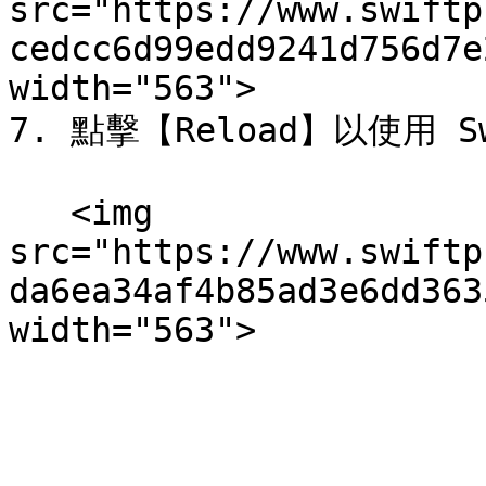
src="https://www.swiftp
cedcc6d99edd9241d756d7e
width="563">

7. 點擊【Reload】以使用 S
   <img 
src="https://www.swiftp
da6ea34af4b85ad3e6dd363