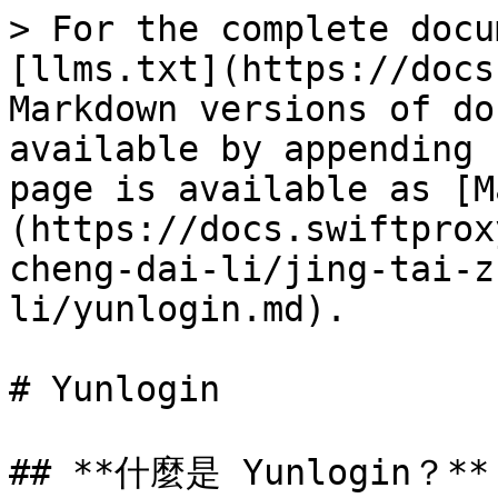
> For the complete docu
[llms.txt](https://docs
Markdown versions of do
available by appending 
page is available as [M
(https://docs.swiftprox
cheng-dai-li/jing-tai-z
li/yunlogin.md).

# Yunlogin

## **什麼是 Yunlogin？**
