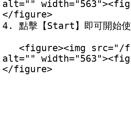
alt="" width="563"><fig
</figure>

4. 點擊【Start】即可開始使
   <figure><img src="/files/aIECL6Dp8pJipmh7EknD" 
alt="" width="563"><fig