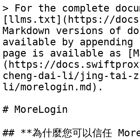
> For the complete docu
[llms.txt](https://docs
Markdown versions of do
available by appending 
page is available as [M
(https://docs.swiftprox
cheng-dai-li/jing-tai-z
li/morelogin.md).

# MoreLogin

## **為什麼您可以信任 MoreL