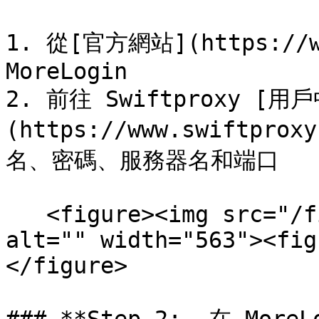
1. 從[官方網站](https://w
MoreLogin

2. 前往 Swiftproxy [用
(https://www.swiftpro
名、密碼、服務器名和端口

   <figure><img src="/files/dn3okLNNyiAJJvCAwSx3" 
alt="" width="563"><fig
</figure>
