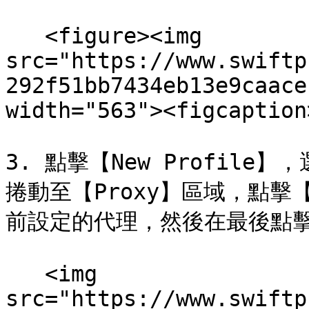
   <figure><img 
src="https://www.swiftp
292f51bb7434eb13e9caace
width="563"><figcaption
3. 點擊【New Profile】，
捲動至【Proxy】區域，點擊【Us
前設定的代理，然後在最後點擊【
   <img 
src="https://www.swiftp