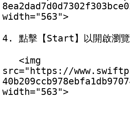
8ea2dad7d0d7302f303bce0
width="563">

4. 點擊【Start】以開啟瀏覽
   <img 
src="https://www.swiftp
40b209ccb978ebfa1db9707