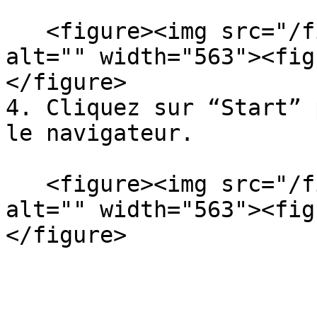
   <figure><img src="/files/UUit0IUfvl7DL53WUvAt" 
alt="" width="563"><fig
</figure>

4. Cliquez sur “Start” 
le navigateur.

   <figure><img src="/files/aIECL6Dp8pJipmh7EknD" 
alt="" width="563"><fig