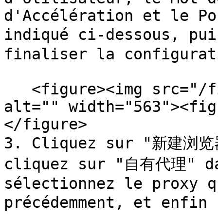
d'Accélération et le Po
indiqué ci-dessous, pu
finaliser la configurati
   <figure><img src="/files/eEJwpK7iKgNGGErNWDen" 
alt="" width="563"><fig
</figure>

3. Cliquez sur "新建浏览
cliquez sur "自有代理" d
sélectionnez le proxy q
précédemment, et enfin