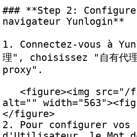
### **Step 2: Configure
navigateur Yunlogin**

1. Connectez-vous à Yu
理", choisissez "自有代理"
proxy".

   <figure><img src="/files/XE54FBAShHrazhpEvqRr" 
alt="" width="563"><fig
</figure>

2. Pour configurer vos 
d'Utilisateur, le Mot d