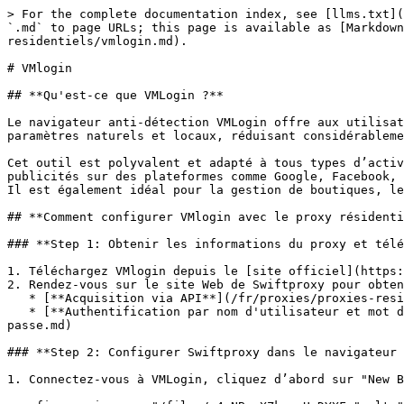
> For the complete documentation index, see [llms.txt](
`.md` to page URLs; this page is available as [Markdown
residentiels/vmlogin.md).

# VMlogin

## **Qu'est-ce que VMLogin ?**

Le navigateur anti-détection VMLogin offre aux utilisat
paramètres naturels et locaux, réduisant considérableme
Cet outil est polyvalent et adapté à tous types d’activ
publicités sur des plateformes comme Google, Facebook, 
Il est également idéal pour la gestion de boutiques, le
## **Comment configurer VMlogin avec le proxy résidenti
### **Step 1: Obtenir les informations du proxy et télé
1. Téléchargez VMlogin depuis le [site officiel](https:
2. Rendez-vous sur le site Web de Swiftproxy pour obten
   * [**Acquisition via API**](/fr/proxies/proxies-residentiels/obtenir-un-proxy/acquisition-api.md)

   * [**Authentification par nom d'utilisateur et mot de passe**](/fr/proxies/proxies-residentiels/obtenir-un-proxy/verification-du-nom-dutilisateur-et-du-mot-de-
passe.md)

### **Step 2: Configurer Swiftproxy dans le navigateur 
1. Connectez-vous à VMLogin, cliquez d’abord sur "New B