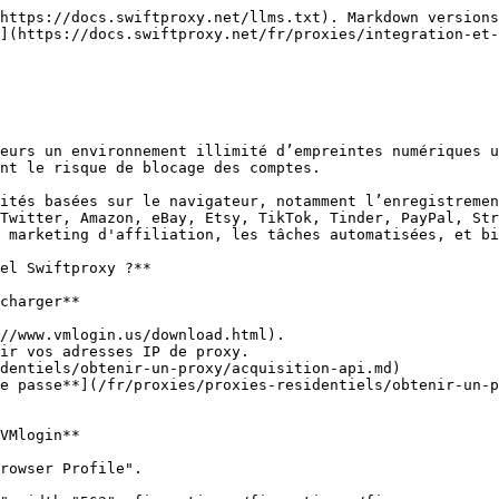
https://docs.swiftproxy.net/llms.txt). Markdown versions
](https://docs.swiftproxy.net/fr/proxies/integration-et-
eurs un environnement illimité d’empreintes numériques u
nt le risque de blocage des comptes.

ités basées sur le navigateur, notamment l’enregistremen
Twitter, Amazon, eBay, Etsy, TikTok, Tinder, PayPal, Str
 marketing d'affiliation, les tâches automatisées, et bi
el Swiftproxy ?**

charger**

//www.vmlogin.us/download.html).

ir vos adresses IP de proxy.

VMlogin**

rowser Profile".
