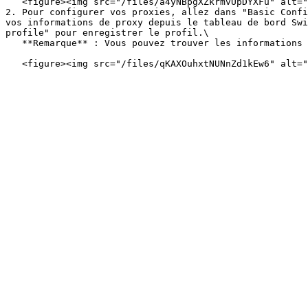
   <figure><img src="/files/a4yNBpgXZkrmvUpDYXFu" alt="" width="563"><figcaption></figcaption></figure>

2. Pour configurer vos proxies, allez dans "Basic Confi
vos informations de proxy depuis le tableau de bord Swi
profile" pour enregistrer le profil.\

   **Remarque** : Vous pouvez trouver les informations de proxy requises à **Step1.**
