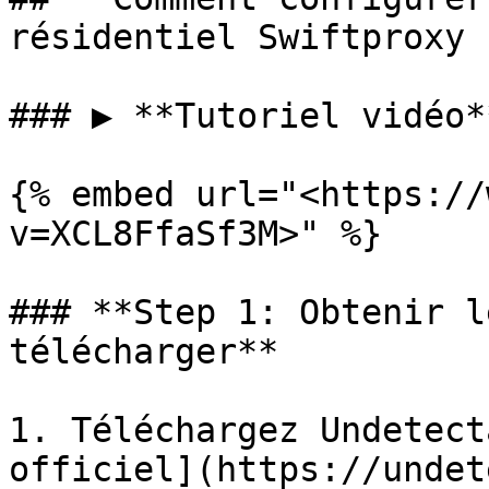
résidentiel Swiftproxy ?
### ▶️ **Tutoriel vidéo*
{% embed url="<https://
v=XCL8FfaSf3M>" %}

### **Step 1: Obtenir l
télécharger**

1. Téléchargez Undetect
officiel](https://undet