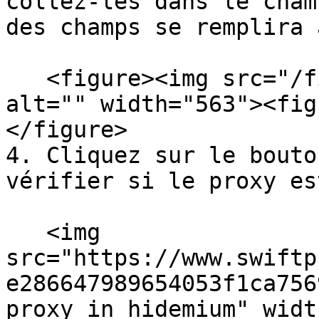
collez-les dans le cham
des champs se remplira 
   <figure><img src="/files/UetXYmRmgpAjQA67Pcta" 
alt="" width="563"><fig
</figure>

4. Cliquez sur le bouto
vérifier si le proxy es
   <img 
src="https://www.swiftp
e286647989654053f1ca756
proxy in hidemium" widt