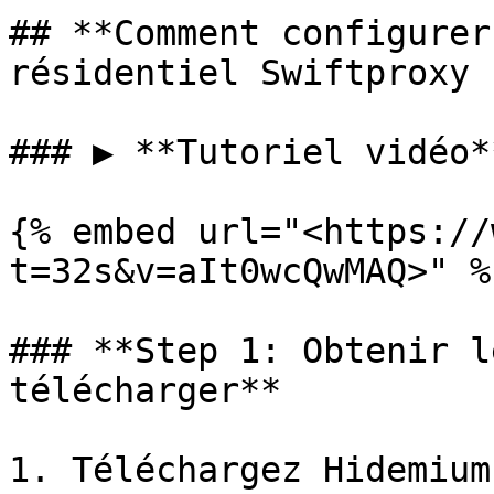
## **Comment configurer
résidentiel Swiftproxy ?
### ▶️ **Tutoriel vidéo*
{% embed url="<https://
t=32s&v=aIt0wcQwMAQ>" %}
### **Step 1: Obtenir l
télécharger**

1. Téléchargez Hidemium