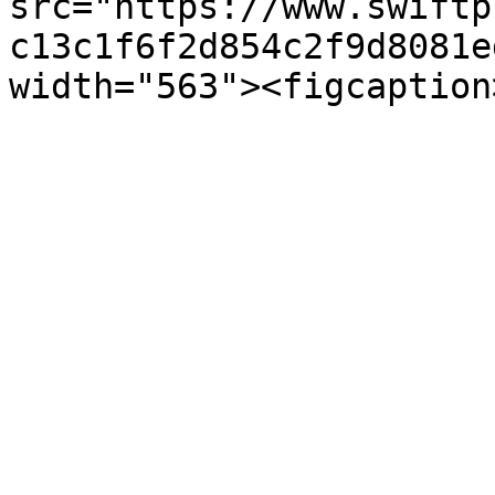
src="https://www.swiftp
c13c1f6f2d854c2f9d8081e