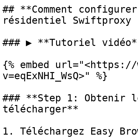
## **Comment configurer
résidentiel Swiftproxy ?
### ▶️ **Tutoriel vidéo*
{% embed url="<https://
v=eqExNHI_WsQ>" %}

### **Step 1: Obtenir l
télécharger**

1. Téléchargez Easy Bro