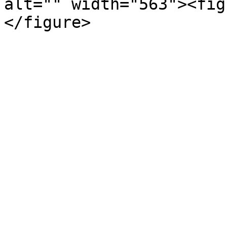
alt="" width="563"><fig