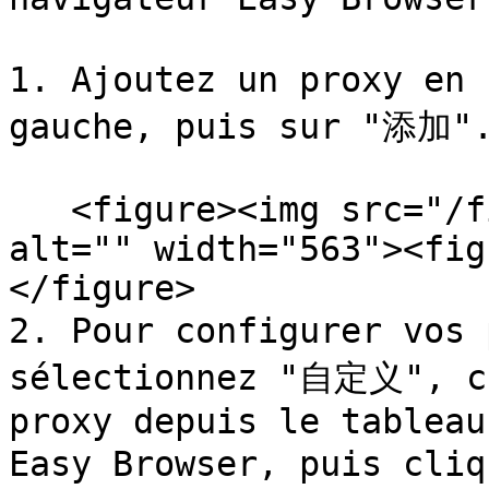
1. Ajoutez un proxy en
gauche, puis sur "添加".
   <figure><img src="/files/vPNfHoTs84sG5CSQaaal" 
alt="" width="563"><fig
</figure>

2. Pour configurer vos
sélectionnez "自定义", co
proxy depuis le tableau
Easy Browser, puis cli