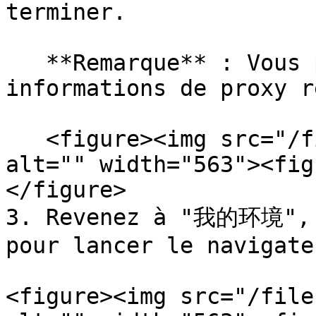
terminer.

   **Remarque** : Vous pouvez trouver les 
informations de proxy r
   <figure><img src="/files/zbejs3QUxHrdwDsokyvu" 
alt="" width="563"><fig
</figure>

3. Revenez à "我的环境", 
pour lancer le navigateu
<figure><img src="/file