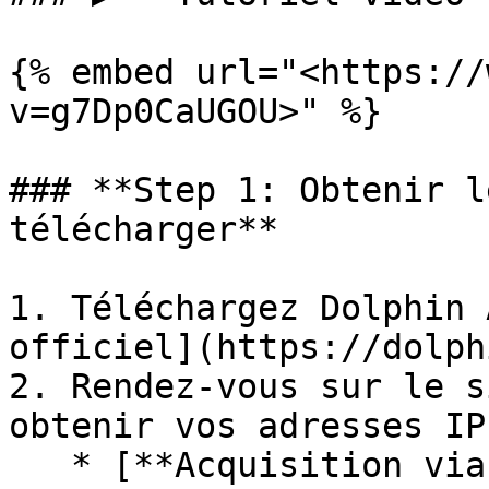
{% embed url="<https://
v=g7Dp0CaUGOU>" %}

### **Step 1: Obtenir l
télécharger**

1. Téléchargez Dolphin 
officiel](https://dolph
2. Rendez-vous sur le s
obtenir vos adresses IP
   * [**Acquisition via API**]