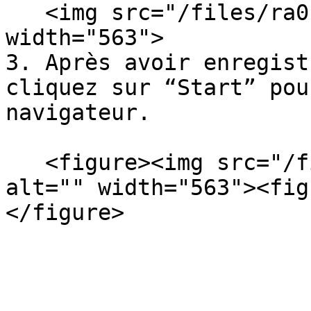
   <img src="/files/ra01MpUwmR7WGqGYvavb" alt="" 
width="563">

3. Après avoir enregist
cliquez sur “Start” pou
navigateur.

   <figure><img src="/files/kV9TjZN1olfeNn5KRaT2" 
alt="" width="563"><fig